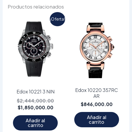
Productos relacionados
El
El
¡Oferta!
precio
precio
actual
original
es:
era:
$1,850,000.00.
$2,444,000.00.
Edox 10220 357RC
Edox 10221 3 NIN
AR
$
2,444,000.00
$
846,000.00
$
1,850,000.00
Añadir al
Añadir al
carrito
carrito