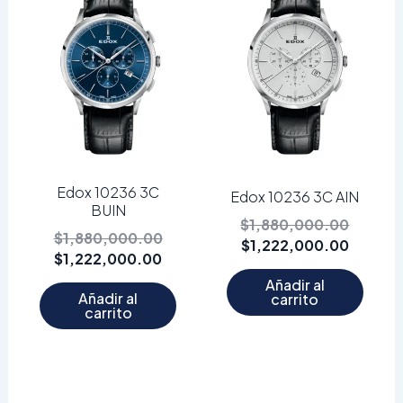
actual
original
actual
origina
es:
era:
es:
era:
$1,222,000.00.
$1,880,000.00.
$1,222
$1,880
Edox 10236 3C
Edox 10236 3C AIN
BUIN
$
1,880,000.00
$
1,880,000.00
$
1,222,000.00
$
1,222,000.00
Añadir al
Añadir al
carrito
carrito