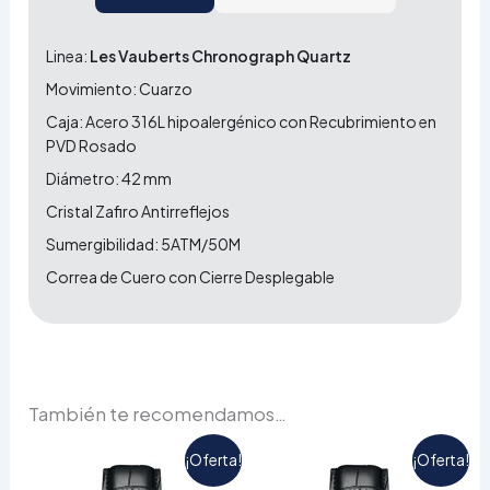
Linea:
Les Vauberts Chronograph Quartz
Movimiento: Cuarzo
Caja: Acero 316L hipoalergénico con Recubrimiento en
PVD Rosado
Diámetro: 42 mm
Cristal Zafiro Antirreflejos
Sumergibilidad: 5ATM/50M
Correa de Cuero con Cierre Desplegable
También te recomendamos…
El
El
El
El
¡Oferta!
¡Oferta!
precio
precio
precio
precio