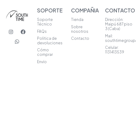
SOPORTE
COMPAÑIA
CONTACTO
Soporte
Tienda
Dirección:
Técnico
Maipú 687 piso
Sobre
I
W
F
3 (Caba)
FAQs
nosotros
n
h
a
Mail:
s
a
c
Política de
Contacto
southtimegrou
t
t
e
devoluciones
a
s
b
Celular:
Cómo
1131413539
g
a
o
comprar
r
p
o
Envío
a
p
k
m