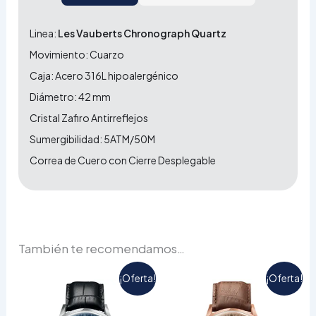
Linea:
Les Vauberts Chronograph Quartz
Movimiento: Cuarzo
Caja: Acero 316L hipoalergénico
Diámetro: 42 mm
Cristal Zafiro Antirreflejos
Sumergibilidad: 5ATM/50M
Correa de Cuero con Cierre Desplegable
También te recomendamos…
El
El
El
El
¡Oferta!
¡Oferta!
precio
precio
precio
precio
actual
original
actual
origina
es:
era:
es:
era: