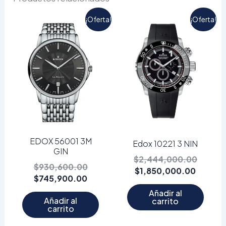
El
El
El
El
¡Oferta!
¡Oferta!
precio
precio
precio
precio
actual
original
actual
origina
es:
era:
es:
era:
$745,900.00.
$930,600.00.
$1,850
$2,444
EDOX 56001 3M
Edox 10221 3 NIN
GIN
$
2,444,000.00
$
930,600.00
$
1,850,000.00
$
745,900.00
Añadir al
Añadir al
carrito
carrito