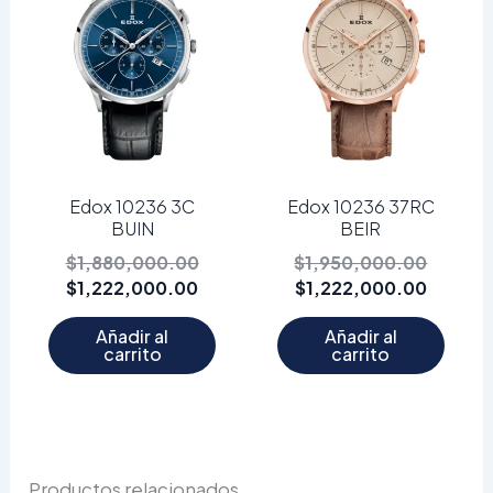
$1,222,000.00.
$1,880,000.00.
$1,222
$1,950
Edox 10236 3C
Edox 10236 37RC
BUIN
BEIR
$
1,880,000.00
$
1,950,000.00
$
1,222,000.00
$
1,222,000.00
Añadir al
Añadir al
carrito
carrito
Productos relacionados