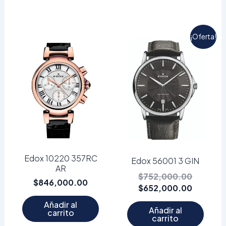
El
El
¡Oferta!
precio
precio
original
actual
era:
es:
$752,00
$652,00
Edox 10220 357RC
Edox 56001 3 GIN
AR
$
752,000.00
$
846,000.00
$
652,000.00
Añadir al
Añadir al
carrito
carrito