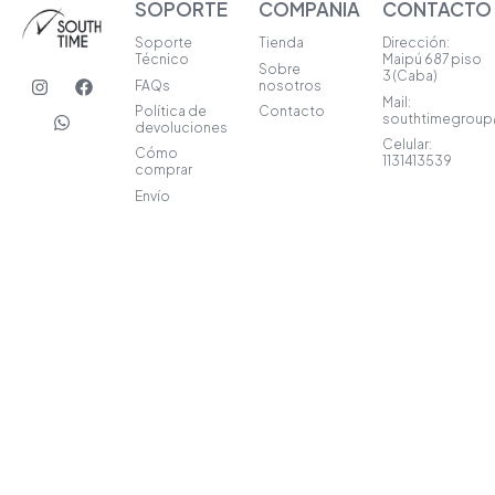
SOPORTE
COMPAÑIA
CONTACTO
Soporte
Tienda
Dirección:
Técnico
Maipú 687 piso
Sobre
I
W
F
3 (Caba)
FAQs
nosotros
n
h
a
Mail:
s
a
c
Política de
Contacto
southtimegrou
t
t
e
devoluciones
a
s
b
Celular:
Cómo
1131413539
g
a
o
comprar
r
p
o
Envío
a
p
k
m