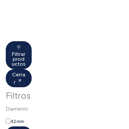
Filtrar
prod
uctos
Cerra
r
Filtros
Diametro
42 mm