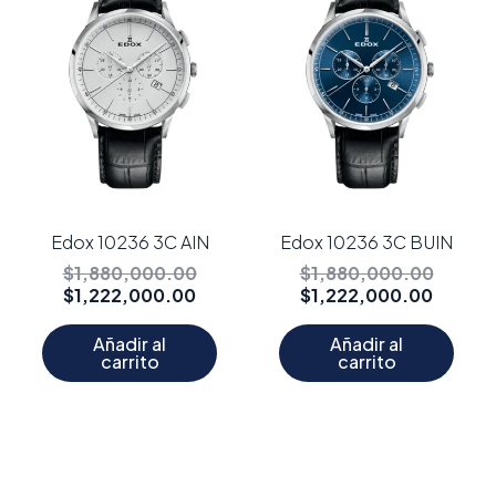
es:
era:
es:
era:
$1,222,000.00.
$1,880,000.00.
$1,222
$1,880
Edox 10236 3C AIN
Edox 10236 3C BUIN
$
1,880,000.00
$
1,880,000.00
$
1,222,000.00
$
1,222,000.00
Añadir al
Añadir al
carrito
carrito