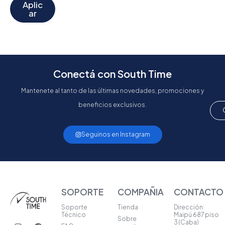
Aplic
ar
Conectá con South Time
Mantenete al tanto de las últimas novedades, promociones y
beneficios exclusivos.
Seguinos en Instagram
SOPORTE
COMPAÑIA
CONTACTO
Soporte
Tienda
Dirección:
Técnico
Maipú 687 piso
Sobre
I
W
F
3 (Caba)