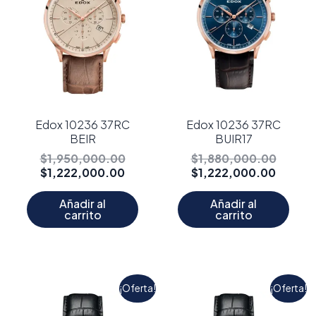
Edox 10236 37RC
Edox 10236 37RC
BEIR
BUIR17
$
1,950,000.00
$
1,880,000.00
$
1,222,000.00
$
1,222,000.00
Añadir al
Añadir al
carrito
carrito
El
El
El
El
¡Oferta!
¡Oferta!
precio
precio
precio
precio
actual
original
actual
origina