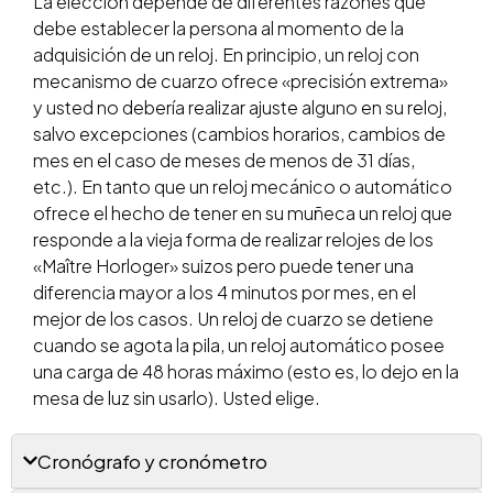
La elección depende de diferentes razones que
debe establecer la persona al momento de la
adquisición de un reloj. En principio, un reloj con
mecanismo de cuarzo ofrece «precisión extrema»
y usted no debería realizar ajuste alguno en su reloj,
salvo excepciones (cambios horarios, cambios de
mes en el caso de meses de menos de 31 días,
etc.). En tanto que un reloj mecánico o automático
ofrece el hecho de tener en su muñeca un reloj que
responde a la vieja forma de realizar relojes de los
«Maître Horloger» suizos pero puede tener una
diferencia mayor a los 4 minutos por mes, en el
mejor de los casos. Un reloj de cuarzo se detiene
cuando se agota la pila, un reloj automático posee
una carga de 48 horas máximo (esto es, lo dejo en la
mesa de luz sin usarlo). Usted elige.
Cronógrafo y cronómetro