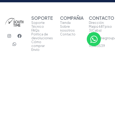
SOPORTE
COMPAÑIA
CONTACTO
Soporte
Tienda
Dirección:
Técnico
Sobre
Maipú 687 piso
FAQs
nosotros
3 (Caba)
I
W
F
Política de
Contacto
Mail:
n
h
a
devoluciones
southtimegrou
s
a
c
Cómo
Celular:
t
t
e
comprar
1131413539
a
s
b
Envío
g
a
o
r
p
o
a
p
k
m