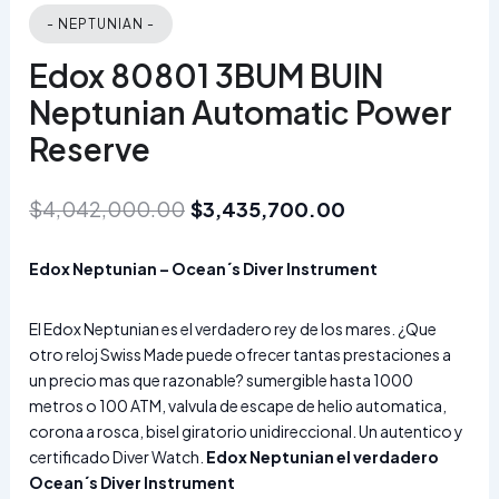
- NEPTUNIAN -
Edox 80801 3BUM BUIN
Neptunian Automatic Power
Reserve
$
4,042,000.00
$
3,435,700.00
Edox Neptunian – Ocean´s Diver Instrument
El Edox Neptunian es el verdadero rey de los mares. ¿Que
otro reloj Swiss Made puede ofrecer tantas prestaciones a
un precio mas que razonable? sumergible hasta 1000
metros o 100 ATM, valvula de escape de helio automatica,
corona a rosca, bisel giratorio unidireccional. Un autentico y
certificado Diver Watch.
Edox Neptunian el verdadero
Ocean´s Diver Instrument