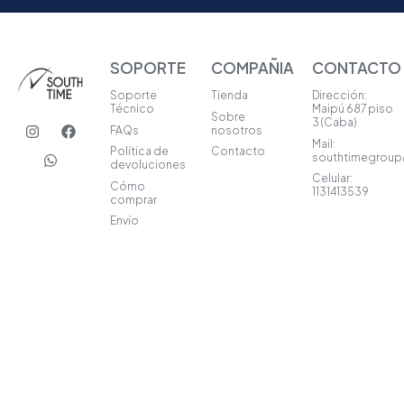
SOPORTE
COMPAÑIA
CONTACTO
Soporte
Tienda
Dirección:
Técnico
Maipú 687 piso
Sobre
I
W
F
3 (Caba)
FAQs
nosotros
n
h
a
Mail:
s
a
c
Política de
Contacto
southtimegrou
t
t
e
devoluciones
a
s
b
Celular:
Cómo
1131413539
g
a
o
comprar
r
p
o
Envío
a
p
k
m