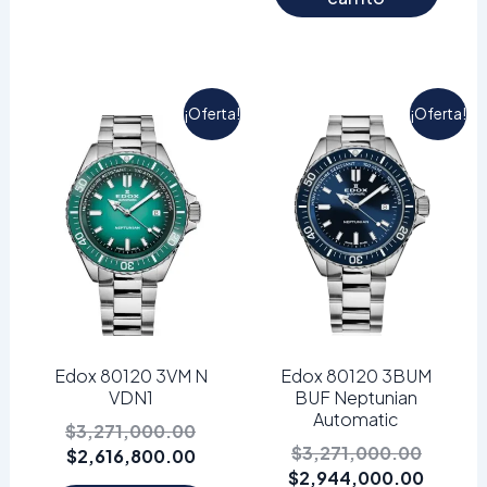
El
El
El
El
¡Oferta!
¡Oferta!
precio
precio
precio
precio
actual
original
original
actual
es:
era:
era:
es:
$2,616,800.00.
$3,271,000.00.
$3,271
$2,944
Edox 80120 3VM N
Edox 80120 3BUM
VDN1
BUF Neptunian
Automatic
$
3,271,000.00
$
3,271,000.00
$
2,616,800.00
$
2,944,000.00