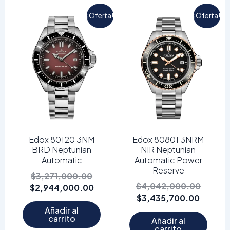
El
El
El
El
¡Oferta!
¡Oferta!
precio
precio
precio
precio
original
actual
actual
origina
era:
es:
es:
era:
$3,271,000.00.
$2,944,000.00.
$3,435
$4,042
Edox 80120 3NM
Edox 80801 3NRM
BRD Neptunian
NIR Neptunian
Automatic
Automatic Power
Reserve
$
3,271,000.00
$
4,042,000.00
$
2,944,000.00
$
3,435,700.00
Añadir al
carrito
Añadir al
carrito