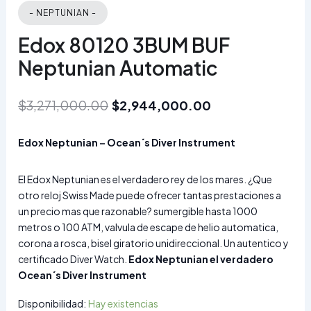
- NEPTUNIAN -
Edox 80120 3BUM BUF
Neptunian Automatic
$
3,271,000.00
$
2,944,000.00
Edox Neptunian – Ocean´s Diver Instrument
El Edox Neptunian es el verdadero rey de los mares. ¿Que
otro reloj Swiss Made puede ofrecer tantas prestaciones a
un precio mas que razonable? sumergible hasta 1000
metros o 100 ATM, valvula de escape de helio automatica,
corona a rosca, bisel giratorio unidireccional. Un autentico y
certificado Diver Watch.
Edox Neptunian el verdadero
Ocean´s Diver Instrument
Disponibilidad:
Hay existencias