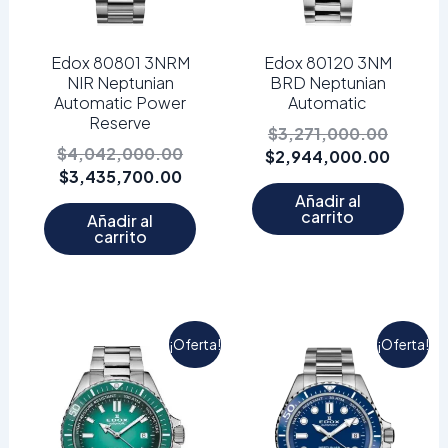
Edox 80801 3NRM
Edox 80120 3NM
NIR Neptunian
BRD Neptunian
Automatic Power
Automatic
Reserve
$
3,271,000.00
$
4,042,000.00
$
2,944,000.00
$
3,435,700.00
Añadir al
carrito
Añadir al
carrito
El
El
El
El
¡Oferta!
¡Oferta!
precio
precio
precio
precio
actual
original
actual
origina
es:
era:
es:
era:
$2,616,800.00.
$3,271,000.00.
$3,435
$4,042