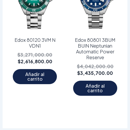
Edox 80120 3VM N
Edox 80801 3BUM
VDN1
BUIN Neptunian
Automatic Power
$
3,271,000.00
Reserve
$
2,616,800.00
$
4,042,000.00
$
3,435,700.00
Añadir al
carrito
Añadir al
carrito