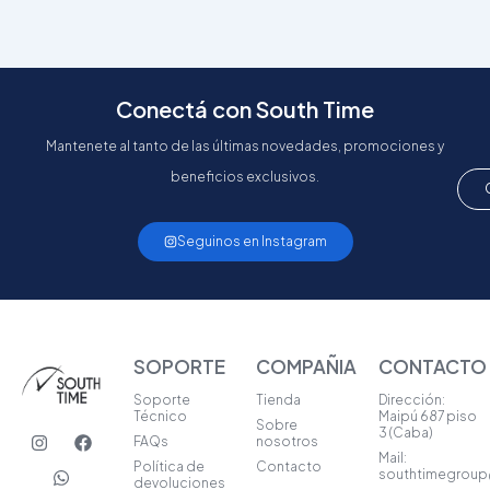
Conectá con South Time
Mantenete al tanto de las últimas novedades, promociones y
beneficios exclusivos.
Seguinos en Instagram
SOPORTE
COMPAÑIA
CONTACTO
Soporte
Tienda
Dirección:
Técnico
Maipú 687 piso
Sobre
I
W
F
3 (Caba)
FAQs
nosotros
n
h
a
Mail:
s
a
c
Política de
Contacto
southtimegrou
t
t
e
devoluciones