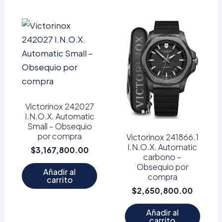
Victorinox 242027
I.N.O.X. Automatic
Small – Obsequio
por compra
Victorinox 241866.1
I.N.O.X. Automatic
$
3,167,800.00
carbono –
Obsequio por
Añadir al
compra
carrito
$
2,650,800.00
Añadir al
carrito