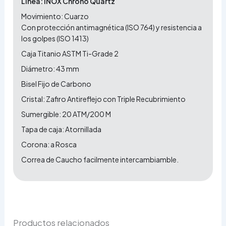
Linea: INOX Chrono Quartz
Movimiento: Cuarzo
Con protección antimagnética (ISO 764) y resistencia a
los golpes (ISO 1413)
Caja Titanio ASTM Ti-Grade 2
Diámetro: 43 mm
Bisel Fijo de Carbono
Cristal: Zafiro Antireflejo con Triple Recubrimiento
Sumergible: 20 ATM/200 M
Tapa de caja: Atornillada
Corona: a Rosca
Correa de Caucho facilmente intercambiamble.
Productos relacionados