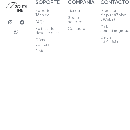
SOPORTE
COMPAÑIA
CONTACTO
Soporte
Tienda
Dirección:
Técnico
Maipú 687 piso
Sobre
I
W
F
3 (Caba)
FAQs
nosotros
n
h
a
Mail:
s
a
c
Política de
Contacto
southtimegrou
t
t
e
devoluciones
a
s
b
Celular:
Cómo
1131413539
g
a
o
comprar
r
p
o
Envío
a
p
k
m