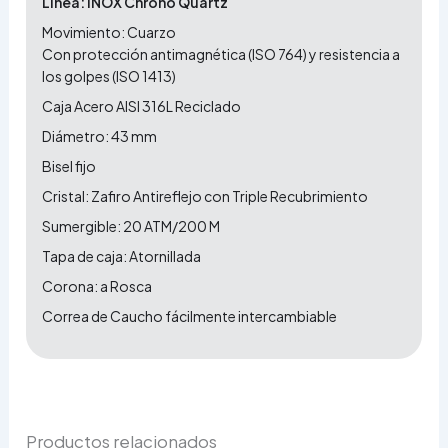
Linea: INOX Chrono Quartz
Movimiento: Cuarzo
Con protección antimagnética (ISO 764) y resistencia a
los golpes (ISO 1413)
Caja Acero AISI 316L Reciclado
Diámetro: 43 mm
Bisel fijo
Cristal: Zafiro Antireflejo con Triple Recubrimiento
Sumergible: 20 ATM/200 M
Tapa de caja: Atornillada
Corona: a Rosca
Correa de Caucho fácilmente intercambiable
Productos relacionados