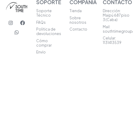
SOPORTE
COMPAÑIA
CONTACTO
Soporte
Tienda
Dirección:
Técnico
Maipú 687 piso
Sobre
I
W
F
3 (Caba)
FAQs
nosotros
n
h
a
Mail:
s
a
c
Política de
Contacto
southtimegrou
t
t
e
devoluciones
a
s
b
Celular:
Cómo
1131413539
g
a
o
comprar
r
p
o
Envío
a
p
k
m