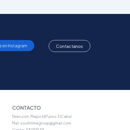
s en Instagram
Contactanos
CONTACTO
Dirección: Maipú 687 piso 3 (Caba)
Mail: southtimegroup@gmail.com
Celular: 1131413539