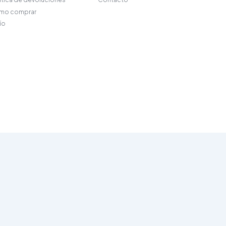
mo comprar
ío