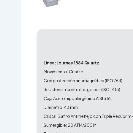
Línea: Journey 1884 Quartz
Movimiento: Cuarzo
Con protección antimagnética (ISO 764)
Resistencia contra los golpes (ISO 1413)
Caja Acero hipoalergénico AISI 316L
Diámetro: 43 mm
Cristal: Zafiro Antirreflejo con Triple Recubrim
Sumergible: 20 ATM/200 M