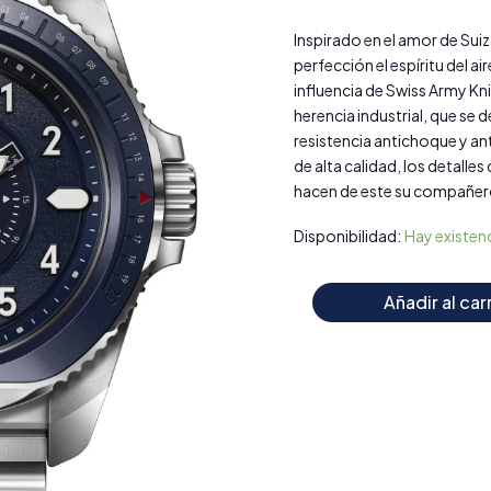
compra
cantidad
Inspirado en el amor de Sui
perfección el espíritu del ai
influencia de Swiss Army Kni
herencia industrial, que se 
resistencia antichoque y an
de alta calidad, los detalle
hacen de este su compañero i
Disponibilidad:
Hay existen
Añadir al car