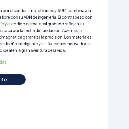
za por el senderismo, el Journey 1884 combina a la
re libre con su ADN de ingeniería. El contrapeso con
fe y el código de material grabado reflejan su
destaca por la fecha de fundación. Además, la
timagnética garantiza la precisión. Los materiales
s de diseño inteligente y las funciones innovadoras
deal en la gran aventura de la vida.
cias
rito