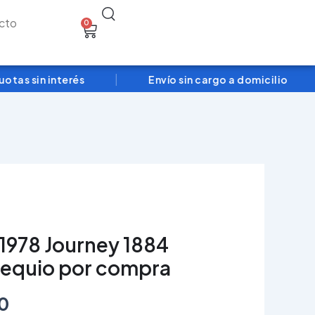
Search
cto
0
Cart
|
|
s sin interés
Envío sin cargo a domicilio
41978 Journey 1884
sequio por compra
0