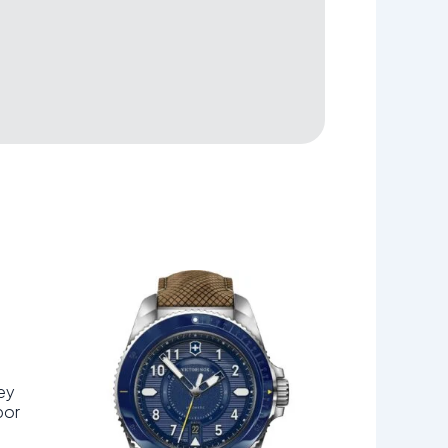
ey
por