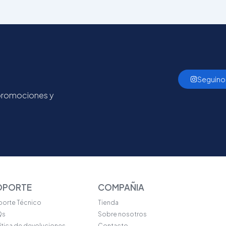
Seguino
 promociones y
OPORTE
COMPAÑIA
orte Técnico
Tienda
Qs
Sobre nosotros
ítica de devoluciones
Contacto