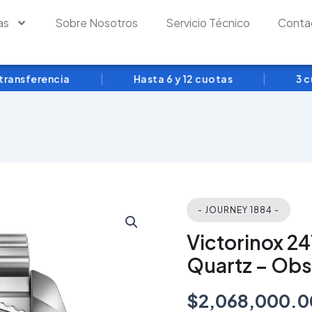
as
Sobre Nosotros
Servicio Técnico
Conta
|
|
sferencia
Hasta 6 y 12 cuotas
3 cuota
Victorinox
- JOURNEY 1884 -
241978
Journey
Victorinox 2
1884
Quartz – Ob
Quartz
–
Obsequio
$
2,068,000.0
por