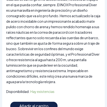
en el que pueda confiar, siempre. El INOX Professional Diver
es una maravilla en ingeniería de precisión y un diseño
consagrado que va a lo profundo. Hemos actualizado la caja
de acero inoxidable con un impresionante acabado mate
pulido con chorro de arena y hemos rendido homenaje a sus
raíces náuticas en la correa de paracord con trazadores
reflectantes que no solo recuerda a las cuerdas de un barco,
sino que también se ajusta de forma segura sobre un traje de
buceo. Sobrevivir en los confines del mundo exige
características de seguridad óptimas, y el Professional Diver
ofrece resistencia al agua hasta 200 m, una pantalla
luminiscente que se puede leer en la oscuridad,
antimagnetismo y resistencia extrema. Impecable en
condiciones difíciles, este reloj crea una nueva marca de
agua para la tecnología relojera.
Disponibilidad:
Hay existencias
Añadir al carrito