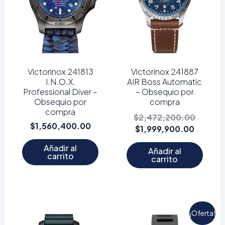
Victorinox 241813
Victorinox 241887
I.N.O.X.
AIR Boss Automatic
Professional Diver –
– Obsequio por
Obsequio por
compra
compra
$
2,472,200.00
$
1,560,400.00
$
1,999,900.00
Añadir al
Añadir al
carrito
carrito
El
El
¡Oferta!
precio
precio