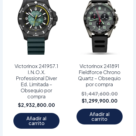
actual
original
es:
era:
$1,299,
$1,447
Victorinox 241957.1
Victorinox 241891
I.N.O.X.
Fieldforce Chrono
Professional Diver
Quartz – Obsequio
Ed. Limitada –
por compra
Obsequio por
$
1,447,600.00
compra
$
1,299,900.00
$
2,932,800.00
Añadir al
Añadir al
carrito
carrito