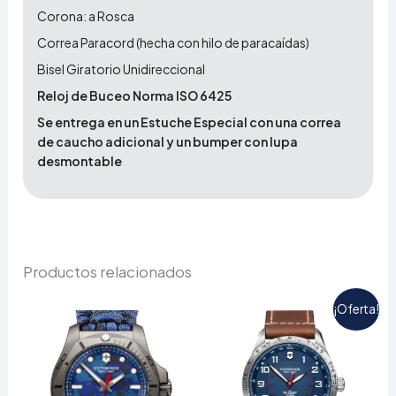
Corona: a Rosca
Correa Paracord (hecha con hilo de paracaídas)
Bisel Giratorio Unidireccional
Reloj de Buceo Norma ISO 6425
Se entrega en un Estuche Especial con una correa
de caucho adicional y un bumper con lupa
desmontable
Productos relacionados
El
El
¡Oferta!
precio
precio
actual
origina
es:
era:
$1,999,
$2,472