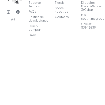
Soporte
Tienda
Dirección:
Técnico
Maipú 687 piso
Sobre
I
W
F
3 (Caba)
FAQs
nosotros
n
h
a
Mail:
s
a
c
Política de
Contacto
southtimegrou
t
t
e
devoluciones
a
s
b
Celular:
Cómo
1131413539
g
a
o
comprar
r
p
o
Envío
a
p
k
m