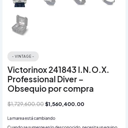
- VINTAGE -
Victorinox 241843 I.N.O.X.
Professional Diver –
Obsequio por compra
$
1,729,600.00
$
1,560,400.00
La marea está cambiando
Cuando se sumerge en lo desconocido, necesita un equipo