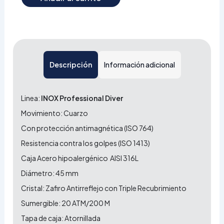
Descripción
Información adicional
Linea:
INOX Professional Diver
Movimiento: Cuarzo
Con protección antimagnética (ISO 764)
Resistencia contra los golpes (ISO 1413)
Caja Acero hipoalergénico AISI 316L
Diámetro: 45 mm
Cristal: Zafiro Antirreflejo con Triple Recubrimiento
Sumergible: 20 ATM/200 M
Tapa de caja: Atornillada