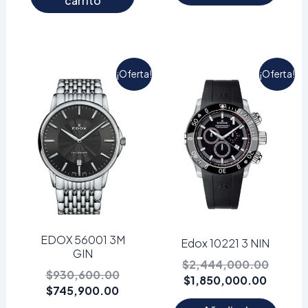
carrito
El
El
El
El
¡Oferta!
¡Oferta!
precio
precio
precio
precio
actual
original
actual
origina
es:
era:
es:
era:
$745,900.00.
$930,600.00.
$1,850
$2,444
EDOX 56001 3M
Edox 10221 3 NIN
GIN
$
2,444,000.00
$
930,600.00
$
1,850,000.00
$
745,900.00