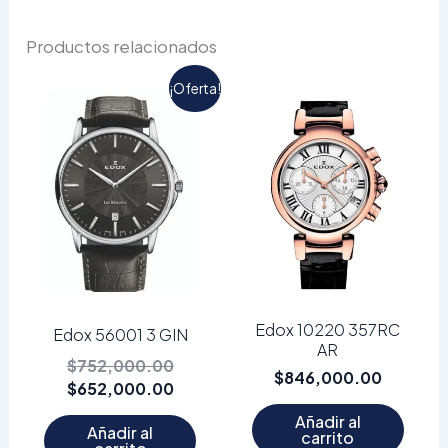
Productos relacionados
El
El
¡Oferta!
precio
precio
original
actual
era:
es:
$752,000.00.
$652,000.00.
Edox 10220 357RC
Edox 56001 3 GIN
AR
$
752,000.00
$
846,000.00
$
652,000.00
Añadir al
Añadir al
carrito