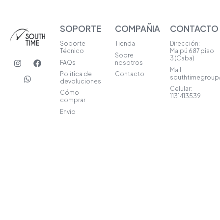
SOPORTE
COMPAÑIA
CONTACTO
Soporte
Tienda
Dirección:
Técnico
Maipú 687 piso
Sobre
I
W
F
3 (Caba)
FAQs
nosotros
n
h
a
Mail:
s
a
c
Política de
Contacto
southtimegrou
t
t
e
devoluciones
a
s
b
Celular:
Cómo
1131413539
g
a
o
comprar
r
p
o
Envío
a
p
k
m