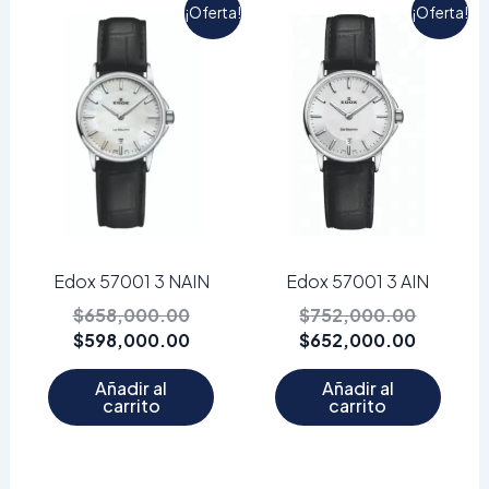
El
El
El
El
¡Oferta!
¡Oferta!
precio
precio
precio
precio
original
actual
original
actual
era:
es:
era:
es:
$658,000.00.
$598,000.00.
$752,00
$652,00
Edox 57001 3 NAIN
Edox 57001 3 AIN
$
658,000.00
$
752,000.00
$
598,000.00
$
652,000.00
Añadir al
Añadir al
carrito
carrito