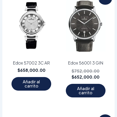
precio
precio
original
actual
era:
es:
$752,00
$652,00
Edox 57002 3C AR
Edox 56001 3 GIN
$
658,000.00
$
752,000.00
$
652,000.00
Añadir al
carrito
Añadir al
carrito