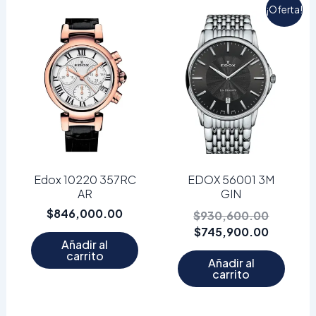
El
El
¡Oferta!
precio
precio
actual
original
es:
era:
$745,90
$930,60
Edox 10220 357RC
EDOX 56001 3M
AR
GIN
$
846,000.00
$
930,600.00
$
745,900.00
Añadir al
carrito
Añadir al
carrito