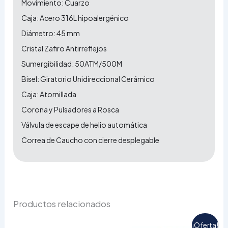
Movimiento: Cuarzo
Caja: Acero 316L hipoalergénico
Diámetro: 45 mm
Cristal Zafiro Antirreflejos
Sumergibilidad: 50ATM/500M
Bisel: Giratorio Unidireccional Cerámico
Caja: Atornillada
Corona y Pulsadores a Rosca
Válvula de escape de helio automática
Correa de Caucho con cierre desplegable
Productos relacionados
El
El
¡Oferta!