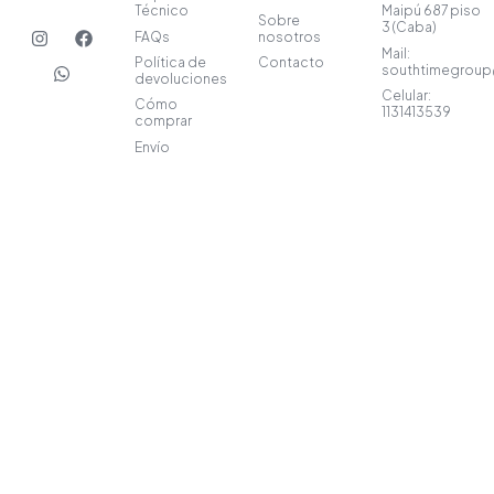
Técnico
Maipú 687 piso
Sobre
I
W
F
3 (Caba)
FAQs
nosotros
n
h
a
Mail:
s
a
c
Política de
Contacto
southtimegrou
t
t
e
devoluciones
a
s
b
Celular:
Cómo
1131413539
g
a
o
comprar
r
p
o
Envío
a
p
k
m