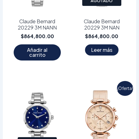
AGOTADO
Claude Bernard
Claude Bernard
20229 3M NANN
20229 3M NAN
$
864,800.00
$
864,800.00
Añadir al
Leer más
carrito
El
El
¡Oferta!
precio
precio
original
actual
era:
es:
$639,20
$555,80