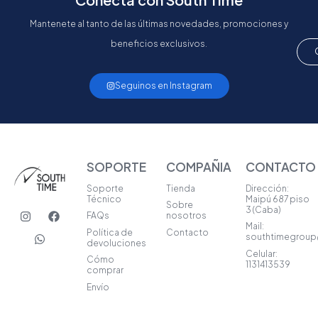
Mantenete al tanto de las últimas novedades, promociones y
beneficios exclusivos.
Seguinos en Instagram
SOPORTE
COMPAÑIA
CONTACTO
Soporte
Tienda
Dirección:
Técnico
Maipú 687 piso
Sobre
I
W
F
3 (Caba)
FAQs
nosotros
n
h
a
Mail:
s
a
c
Política de
Contacto
southtimegrou
t
t
e
devoluciones
a
s
b
Celular:
Cómo
1131413539
g
a
o
comprar
r
p
o
Envío
a
p
k
m