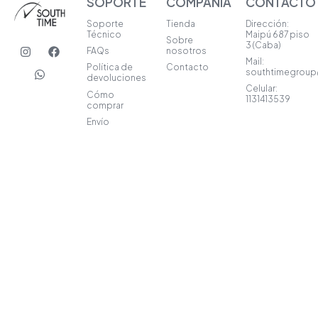
SOPORTE
COMPAÑIA
CONTACTO
Soporte
Tienda
Dirección:
Técnico
Maipú 687 piso
Sobre
I
W
F
3 (Caba)
FAQs
nosotros
n
h
a
Mail:
s
a
c
Política de
Contacto
southtimegrou
t
t
e
devoluciones
a
s
b
Celular:
Cómo
1131413539
g
a
o
comprar
r
p
o
Envío
a
p
k
m