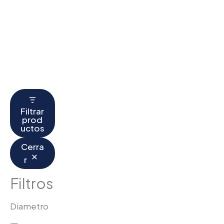
Filtrar
prod
uctos
Cerra
r
Filtros
Diametro