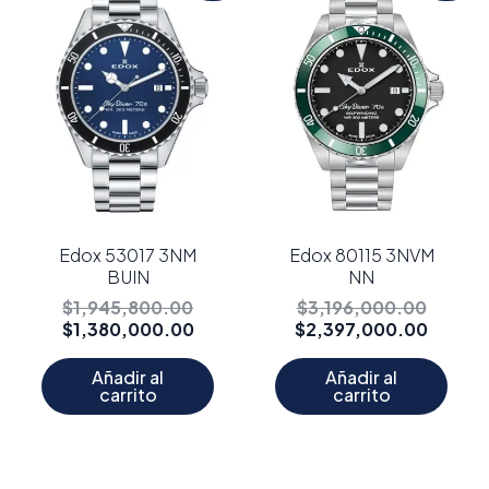
original
actual
origina
actual
era:
es:
era:
es:
$1,945,800.00.
$1,380,000.00.
$3,196
$2,397
Edox 53017 3NM
Edox 80115 3NVM
BUIN
NN
$
1,945,800.00
$
3,196,000.00
$
1,380,000.00
$
2,397,000.00
Añadir al
Añadir al
carrito
carrito