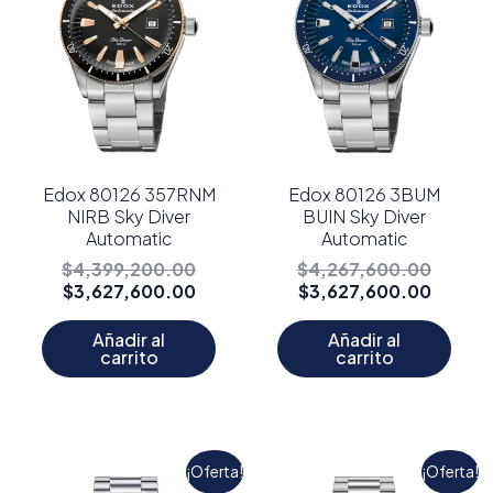
Edox 80126 357RNM
Edox 80126 3BUM
NIRB Sky Diver
BUIN Sky Diver
Automatic
Automatic
$
4,399,200.00
$
4,267,600.00
$
3,627,600.00
$
3,627,600.00
Añadir al
Añadir al
carrito
carrito
El
El
El
El
¡Oferta!
¡Oferta!
precio
precio
precio
precio