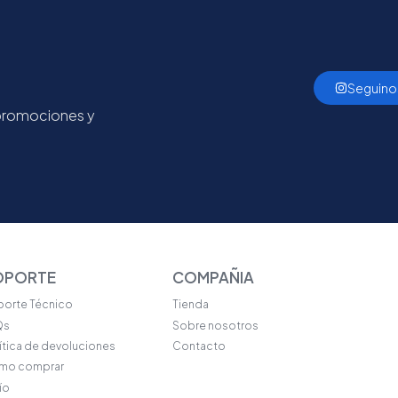
Seguino
 promociones y
OPORTE
COMPAÑIA
orte Técnico
Tienda
Qs
Sobre nosotros
ítica de devoluciones
Contacto
mo comprar
ío