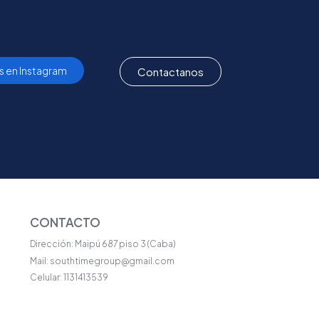
s en Instagram
Contactanos
CONTACTO
Dirección: Maipú 687 piso 3 (Caba)
Mail: southtimegroup@gmail.com
Celular: 1131413539