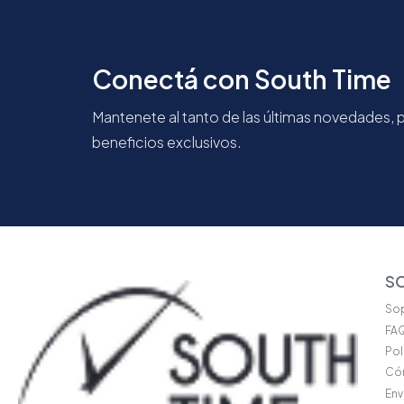
Conectá con South Time
Mantenete al tanto de las últimas novedades,
beneficios exclusivos.
S
Sop
FA
Pol
Có
Env