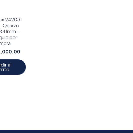
nox 242031
X. Quarzo
 Ø41mm –
uio por
mpra
8,000.00
dir al
rrito