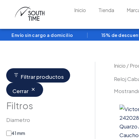
D
Ir
i
Inicio
Tienda
Marc
al
a
contenido
m
e
t
|
Envío sin cargo a domicilio
15% de descuento 
r
o
Inicio
/ Pro
Filtrar productos
Reloj Cab
Mostrando
Cerrar
Filtros
Diametro
41 mm