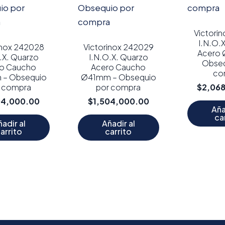
Victori
I.N.O.
inox 242028
Victorinox 242029
Acero
.X. Quarzo
I.N.O.X. Quarzo
Obseq
o Caucho
Acero Caucho
co
– Obsequio
Ø41mm – Obsequio
r compra
por compra
$
2,06
04,000.00
$
1,504,000.00
Aña
ca
adir al
Añadir al
arrito
carrito