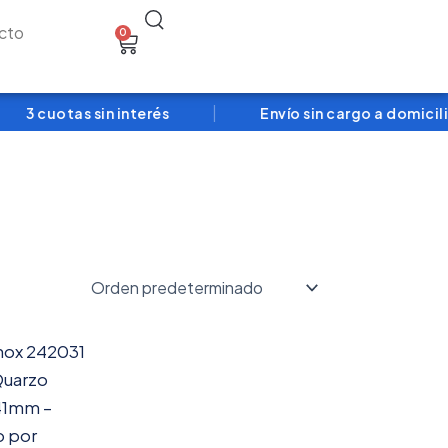
Search
cto
0
Cart
|
3 cuotas sin interés
Envío sin cargo a domicilio