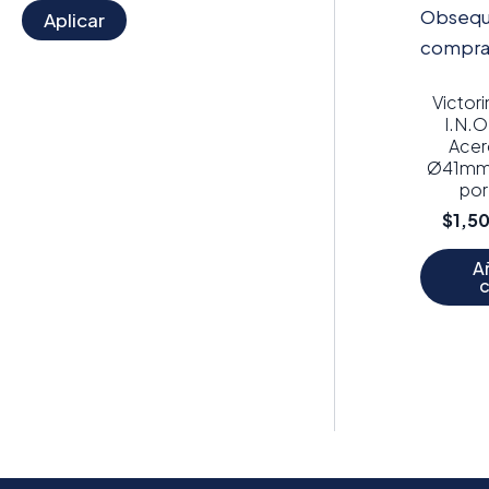
Aplicar
Victor
I.N.O
Acer
Ø41mm 
po
$
1,5
Añ
c