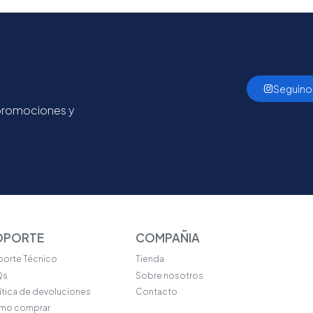
Seguino
 promociones y
OPORTE
COMPAÑIA
orte Técnico
Tienda
Qs
Sobre nosotros
ítica de devoluciones
Contacto
mo comprar