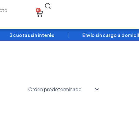
Search
cto
0
Cart
|
3 cuotas sin interés
Envío sin cargo a domicili