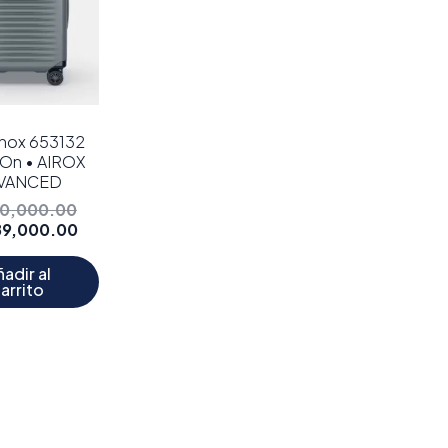
inox 653132
-On • AIROX
VANCED
10,000.00
89,000.00
adir al
arrito