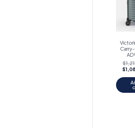
Victor
Carry
AD
$
1,2
$
1,0
Añ
c