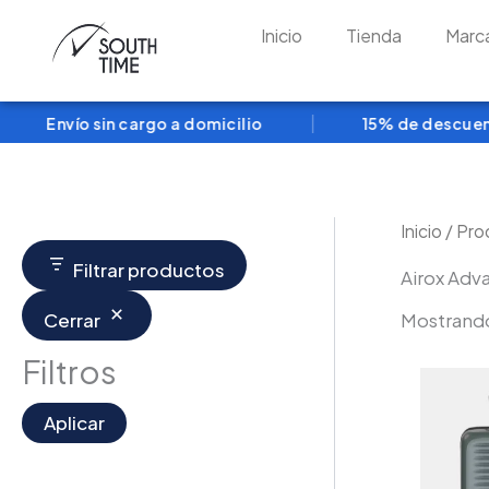
Ir
Inicio
Tienda
Marc
al
contenido
|
Envío sin cargo a domicilio
15% de descuento
Inicio
/ Pro
Filtrar productos
Airox Adv
Mostrando
Cerrar
Filtros
Aplicar