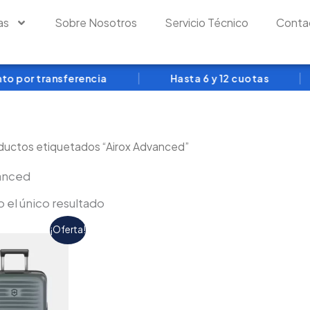
as
Sobre Nosotros
Servicio Técnico
Conta
|
|
 por transferencia
Hasta 6 y 12 cuotas
ductos etiquetados “Airox Advanced”
anced
 el único resultado
El
El
¡Oferta!
precio
precio
original
actual
era:
es:
$1,210,000.00.
$1,089,000.00.