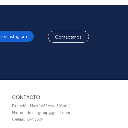
s en Instagram
Contactanos
CONTACTO
Dirección: Maipú 687 piso 3 (Caba)
Mail: southtimegroup@gmail.com
Celular: 1131413539